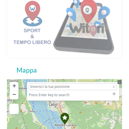
Mappa
+
−
Press Enter key to search