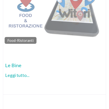
Food-Ristoranti
Pr
Le Bine
Leggi tutto...