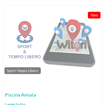
New
Sport-Tempo Libero
Pr
Piscina Amiata
Leggi tutto...