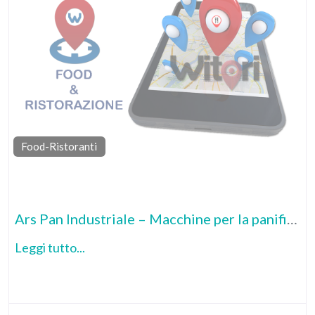
Food-Ristoranti
Pr
Ars Pan Industriale – Macchine per la panificazione
Leggi tutto...