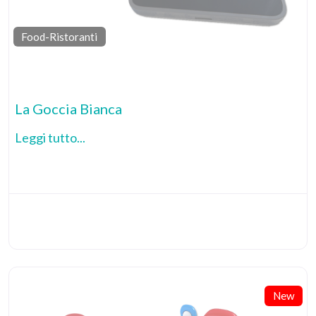
Food-Ristoranti
Pr
La Goccia Bianca
Leggi tutto...
New