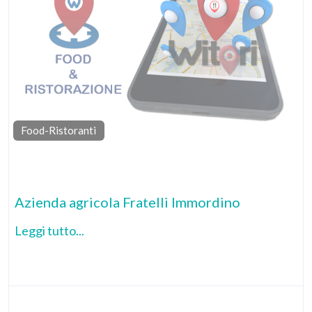
Food-Ristoranti
Pr
Azienda agricola Fratelli Immordino
Leggi tutto...