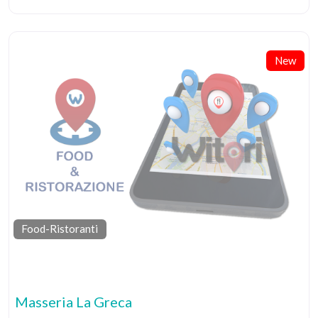
New
Food-Ristoranti
Pr
Masseria La Greca